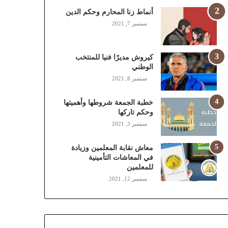
,
أنماط زنا المحارم وحكم الدين
م
سبتمبر 7, 2021
و
ب
ا
كيروش مديرًا فنيا للمنتخب
ي
الوطني
ل
سبتمبر 8, 2021
ي
،
خطبة الجمعة شروطها وأهميتها
ز
وحكم تاركها
ي
سبتمبر 3, 2021
ن
)
ع
معاش نقابة المعلمين وزيادة
ب
في المعاشات التأمينية
للمعلمين
ر
ا
سبتمبر 12, 2021
ل
ن
ف
ا