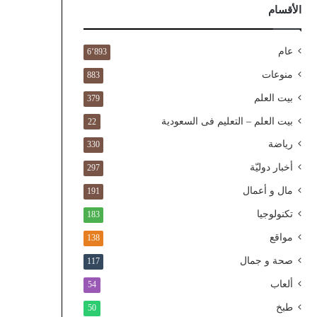
ذ
الأقسام
ا
ل
و
عام
6٬893
ط
منوعات
883
ن
ي
بيت العلم
379
ا
بيت العلم – التعليم فى السعودية
22
ل
م
رياضة
330
و
أخبار دوليّة
297
ح
د
مال و أعمال
191
تكنولوجيا
183
مواقع
138
صحة و جمال
117
ألعاب
54
طبخ
50