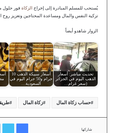
يُستحب للمسلم المبادرة إلى إخراج
الزكاة
فور حلول مو
تزكية النفس والمال ومساعدة المحتاجين وتعزيز روح الت
الزوار شاهدو أيضاً
تحديث مباشر: أسعار
أسعار سبيكة الذهب 10
أسعا
الذهب اليوم في الجزائر
جرام و50 جرام اليوم في
مصر
(سعر غرام…
السعودية…
حساب زكاة المال
زكاة المال
طريقة
فيسبوك
تويتر
شاركها