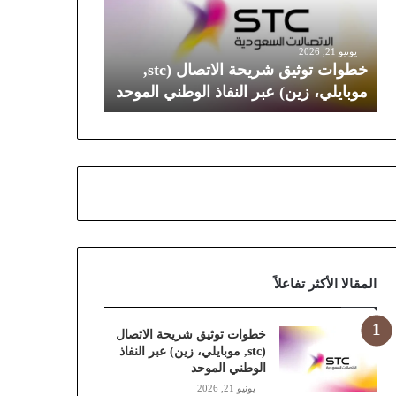
ت
ت
و
يونيو 21, 2026
ث
خطوات توثيق شريحة الاتصال (stc,
ي
موبايلي، زين) عبر النفاذ الوطني الموحد
ق
ش
ر
ي
ح
ة
ا
ل
ا
ت
ص
المقالا الأكثر تفاعلاً
ا
ل
خطوات توثيق شريحة الاتصال
(
(stc, موبايلي، زين) عبر النفاذ
s
الوطني الموحد
t
يونيو 21, 2026
c