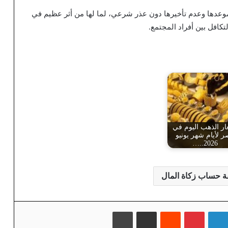
عدها وعدم تأخيرها دون عذر شرعي، لما لها من أثر عظيم في
كافل بين أفراد المجتمع.
ر الذهب اليوم في
 لأيام شهر يونيو
2026..…
 حساب زكاة المال
لينكدإن
بينتيريست
‏Reddit
مشاركة عبر البريد
طباعة