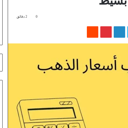
بسيط
0
2 دقائق
تويتر
لينكدإن
بينتيريست
‏Reddit