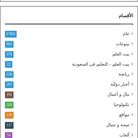
ب
ر
الأقسام
ا
ل
ن
عام
6٬893
ف
ا
منوعات
883
ذ
بيت العلم
379
ا
ل
بيت العلم – التعليم فى السعودية
22
و
رياضة
ط
330
ن
أخبار دوليّة
297
ي
ا
مال و أعمال
191
ل
تكنولوجيا
183
م
و
مواقع
138
ح
صحة و جمال
117
د
ألعاب
54