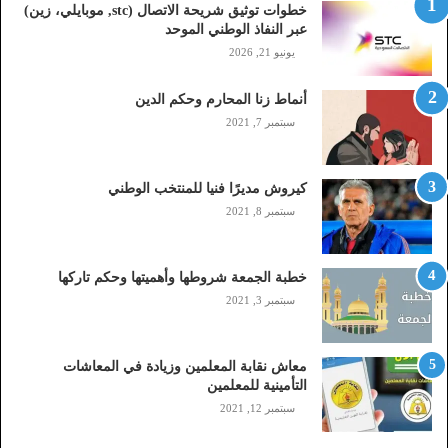
خطوات توثيق شريحة الاتصال (stc, موبايلي، زين)
ص
عبر النفاذ الوطني الموحد
ا
يونيو 21, 2026
ل
(
أنماط زنا المحارم وحكم الدين
s
t
سبتمبر 7, 2021
c
,
م
كيروش مديرًا فنيا للمنتخب الوطني
و
سبتمبر 8, 2021
ب
ا
ي
خطبة الجمعة شروطها وأهميتها وحكم تاركها
ل
سبتمبر 3, 2021
ي
،
ز
معاش نقابة المعلمين وزيادة في المعاشات
ي
التأمينية للمعلمين
ن
سبتمبر 12, 2021
)
ع