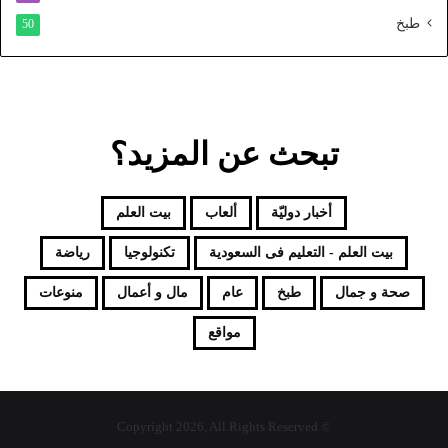
طبخ
50
تبحث عن المزيد؟
أخبار دوليّة
ألعاب
بيت العلم
بيت العلم - التعليم فى السعودية
تكنولوجيا
رياضة
صحة و جمال
طبخ
عام
مال و أعمال
منوعات
مواقع
© Copyright 2026, All Rights Reserved