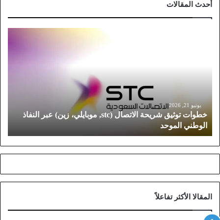
أحدث المقالات
خ
ط
و
ا
ت
ت
و
ث
يونيو 21, 2026
خطوات توثيق شريحة الاتصال (stc, موبايلي، زين) عبر النفاذ
ي
الوطني الموحد
ق
ش
ر
ي
ح
ة
ا
المقالا الأكثر تفاعلاً
ل
ا
ت