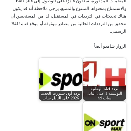
المعلمات المذكورة، ستكون قادرًا على الوصول إلى قناة B4U
والاستمتاع بمحتواها المتنوع والممتع. يرجى ملاحظة أنه قد يكون
هناك تحديثات في الترددات في المستقبل، لذا من المستحسن أن
تتحقق من الترددات الحالية من مصادر موثوقة أو موقع قناة B4U
الرسمي.
الزوار شاهدو أيضاً
تردد قناة الوطنية
التونسية 1 على النايل
تردد أون سبورت الجديد
سات hd
2026 على النايل سات