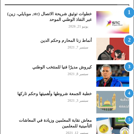
ا
ت
خطوات توثيق شريحة الاتصال (stc, موبايلي، زين)
ص
عبر النفاذ الوطني الموحد
ا
يونيو 21, 2026
ل
(
أنماط زنا المحارم وحكم الدين
s
t
سبتمبر 7, 2021
c
,
م
كيروش مديرًا فنيا للمنتخب الوطني
و
سبتمبر 8, 2021
ب
ا
ي
خطبة الجمعة شروطها وأهميتها وحكم تاركها
ل
سبتمبر 3, 2021
ي
،
ز
معاش نقابة المعلمين وزيادة في المعاشات
ي
التأمينية للمعلمين
ن
سبتمبر 12, 2021