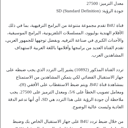
معدل الترميز: 27500
جودة الرؤية: SD (Standard Definition)
قناة B4U تقدم مجموعة متنوعة من البرامج الترفيهية، بما في ذلك
الأفلام الهندية بوليوود، المسلسلات التلفزيونية، البرامج الموسيقية،
والأحداث الكبرى في صناعة الترفيه. وبفضل توجهها للجمهور العربي،
تقدم القناة العديد من برامجها وأفلامها باللغة العربية لاستهداف
المشاهدين العرب.
تردد القناة المذكور (10892) يشير إلى التردد الذي يجب ضبطه على
جهاز الاستقبال الفضائي لكي يتمكن المشاهدين من الاستمتاع
بمشاهدة قناة B4U. ويتم ضبط الاستقطاب على الأفقي (H)،
ومعامل تصويب الخطأ على 5/6، ومعدل الترميز على 27500. يجب
ملاحظة أن جودة الرؤية على هذا التردد هي SD، أي أنها تدعم الدقة
العادية وليست عالية الوضوح.
من خلال ضبط تردد B4U على جهاز الاستقبال الخاص بك وضبط