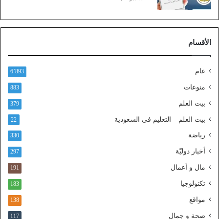
)
ع
ب
ر
الأقسام
ا
ل
ن
عام
6٬893
ف
ا
منوعات
883
ذ
بيت العلم
379
ا
ل
بيت العلم – التعليم فى السعودية
22
و
رياضة
ط
330
ن
أخبار دوليّة
297
ي
ا
مال و أعمال
191
ل
تكنولوجيا
183
م
و
مواقع
138
ح
صحة و جمال
117
د