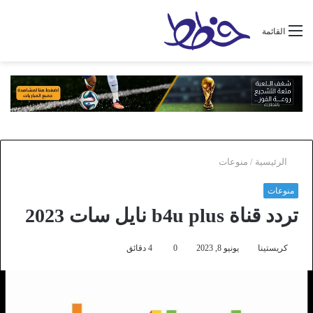
القائمة
الرئيسية
/
منوعات
منوعات
تردد قناة b4u plus نايل سات 2023
كريستينا
يونيو 8, 2023
0
4 دقائق