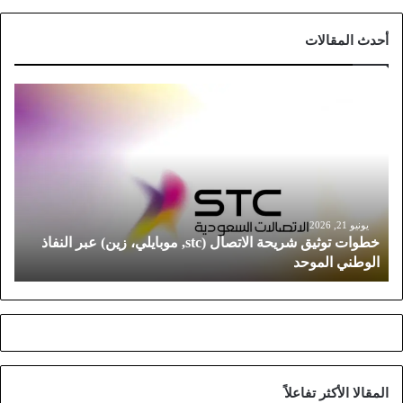
أحدث المقالات
خ
ط
و
ا
ت
ت
و
ث
يونيو 21, 2026
خطوات توثيق شريحة الاتصال (stc, موبايلي، زين) عبر النفاذ
ي
الوطني الموحد
ق
ش
ر
ي
ح
ة
ا
المقالا الأكثر تفاعلاً
ل