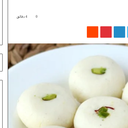
0
4 دقائق
تويتر
لينكدإن
بينتيريست
‏Reddit