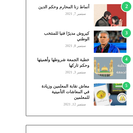
,
أنماط زنا المحارم وحكم الدين
م
سبتمبر 7, 2021
و
ب
ا
كيروش مديرًا فنيا للمنتخب
ي
الوطني
ل
سبتمبر 8, 2021
ي
،
خطبة الجمعة شروطها وأهميتها
ز
وحكم تاركها
ي
سبتمبر 3, 2021
ن
)
ع
معاش نقابة المعلمين وزيادة
ب
في المعاشات التأمينية
للمعلمين
ر
ا
سبتمبر 12, 2021
ل
ن
ف
ا