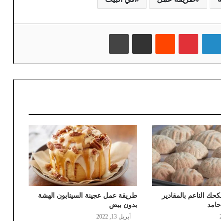
لينكدإن
بينتيريست
‏Reddit
مشاركة عبر البريد
طباعة
حك الناعم بالمقادير
طريقة عمل عجينة السينابون الهشة
امد
بدون بيض
أبريل 13, 2022