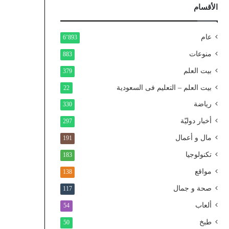
ذ
الأقسام
ا
ل
و
عام
6٬893
ط
منوعات
883
ن
ي
بيت العلم
379
ا
بيت العلم – التعليم فى السعودية
22
ل
م
رياضة
330
و
أخبار دوليّة
297
ح
د
مال و أعمال
191
تكنولوجيا
183
مواقع
138
صحة و جمال
117
ألعاب
54
طبخ
50